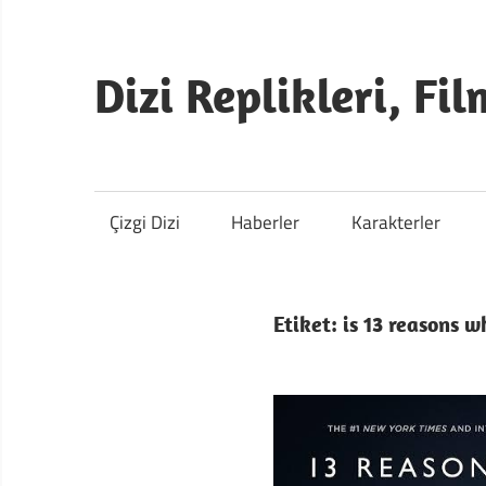
İçeriğe
atla
Dizi Replikleri, Fil
13
Replik
Çizgi Dizi
Haberler
Karakterler
Etiket:
is 13 reasons 