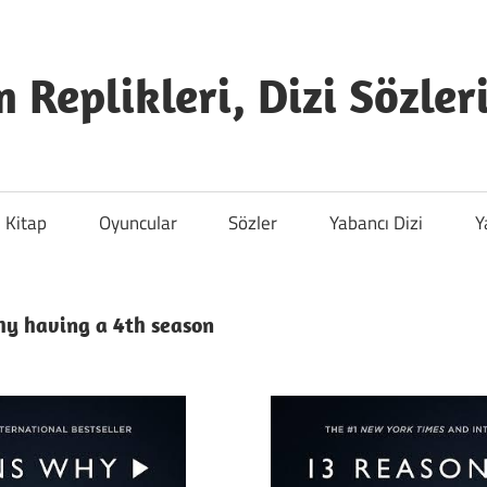
m Replikleri, Dizi Sözler
Kitap
Oyuncular
Sözler
Yabancı Dizi
Y
why having a 4th season