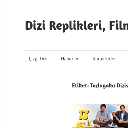
İçeriğe
atla
Dizi Replikleri, Fil
13
Replik
Çizgi Dizi
Haberler
Karakterler
Etiket:
Tozluyaka Dizi