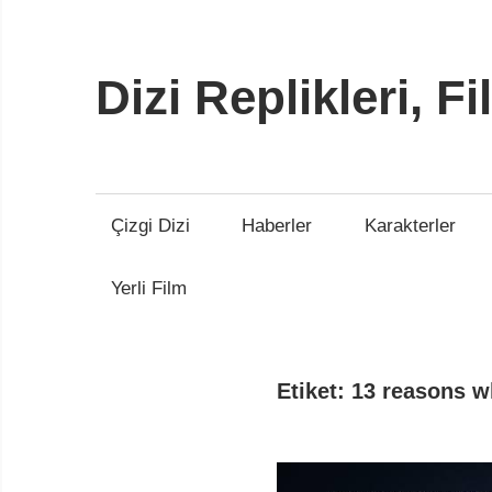
İçeriğe
atla
Dizi Replikleri, Fi
13
Replik
Çizgi Dizi
Haberler
Karakterler
Yerli Film
Etiket:
13 reasons w